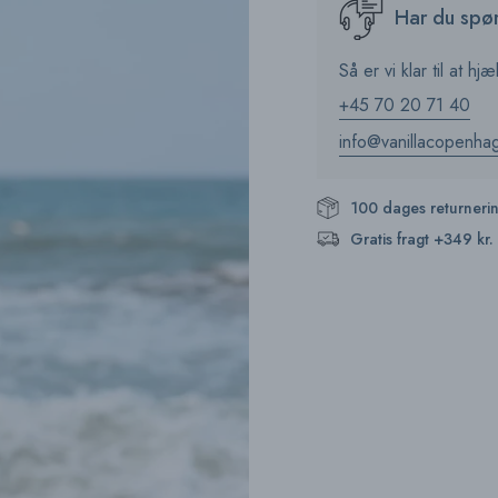
Har du spø
product
}}",
Så er vi klar til at hjæ
"multiples_of"=>"Increm
of
+45 70 20 71 40
{{
info@vanillacopenha
quantity
}}",
"minimum_of"=>"Minim
100 dages returneri
of
Gratis fragt +349 kr.
{{
quantity
}}",
"maximum_of"=>"Maxi
of
{{
quantity
}}"}