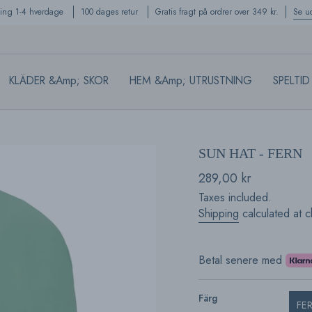
ring 1-4 hverdage
100 dages retur
Gratis fragt på ordrer over 349 kr.
Se u
KLÄDER &amp; SKOR
HEM &amp; UTRUSTNING
SPELTID
SUN HAT - FERN
Regular
289,00 kr
price
Taxes included.
Shipping
calculated at c
Betal senere med
Färg
FE