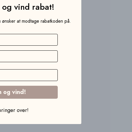
t og vind rabat!
du ønsker at modtage rabatkoden på.
n og vind!
pringer over!