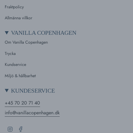
Fraktpolicy
Allmänna villkor
VANILLA COPENHAGEN
Om Vanilla Copenhagen
Trycka
Kundservice
Miljö & hållbarhet
KUNDESERVICE
+45 70 20 71 40
info@vanillacopenhagen.dk
I
F