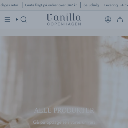
Skip
ur
Gratis fragt på ordrer over 349 kr.
Se udsalg
Levering 1-4 hverdage
to
content
SEARCH
ACCOUNT
ALLE PRODUKTER
Gå på opdagelse i vores univers