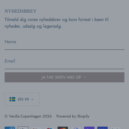
n
a
s
c
NYHEDSBREV
t
e
a
b
Tilmeld dig vores nyhedsbrev og kom forrest i køen til
g
o
nyheder, udsalg og lagersalg.
r
o
a
k
m
JA TAK SKRIV MIG OP
CURRENCY
SEK KR
© Vanilla Copenhagen 2026
Powered by Shopify