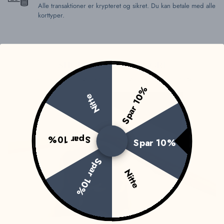
Alle transaktioner er krypteret og sikret. Du kan betale med alle
korttyper.
SHOP EFTER KATEGORI
og find det, der gør hverdagen blød, tryg og lidt magisk
Spar 10%
Nitte
Spar 10%
Spar 10%
Spar 10%
Nitte